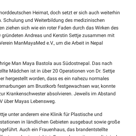
r norddeutschen Heimat, doch setzt er sich auch weiterhin
in. Schulung und Weiterbildung des medizinischen
en ziehen sich wie ein roter Faden durch das Wirken des
 gründeten Andreas und Kerstin Settje zusammen mit
erein ManMayaMed e.V., um die Arbeit in Nepal
hrige Man Maya Bastola aus Südostnepal. Das nach
lte Mädchen ist in über 20 Operationen von Dr. Settje
er hergestellt worden, dass es ein nahezu normales
Vernarbungen am Brustkorb festgewachsen war, konnte
 zur Krankenschwester absolvieren. Jeweils im Abstand
 TV über Mayas Lebensweg.
ttje unter anderem eine Klinik für Plastische und
stationen in ländlichen Gebieten ausgebaut sowie große
geführt. Auch ein Frauenhaus, das brandentstellte